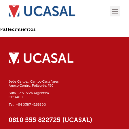
OFERTA
EXPERIENCIA
INGRESÁ EN
Fallecimientos
Sede Central: Campo Castañares
Anexo Centro: Pellegrini 790
Salta, República Argentina
CP: 4400
Tel.: +54 0387 4268800
0810 555 822725 (UCASAL)