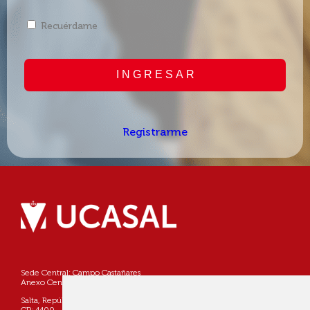
Recuérdame
I N G R E S A R
Registrarme
Sede Central: Campo Castañares
Anexo Centro: Pellegrini 790
Salta, República Argentina