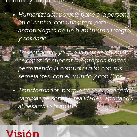
cambio y adaptación.
Humanizador, porque pone a la persona
en el centro, con una propuesta
antropológica de un humanismo integral
y solidario.
Trascendente, ya que la persona humana
es capaz de superar sus propios límites,
permitiendo la comunicación con sus
semejantes, con el mundo y con Dios.
Transformador, porque tiene el poder de
cambiar personas y realidades, aportando
al desarrollo humano.
Visión