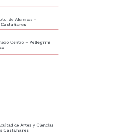
Dpto. de Alumnos –
Castañares
Anexo Centro –
Pellegrini
iso
acultad de Artes y Ciencias
 Castañares