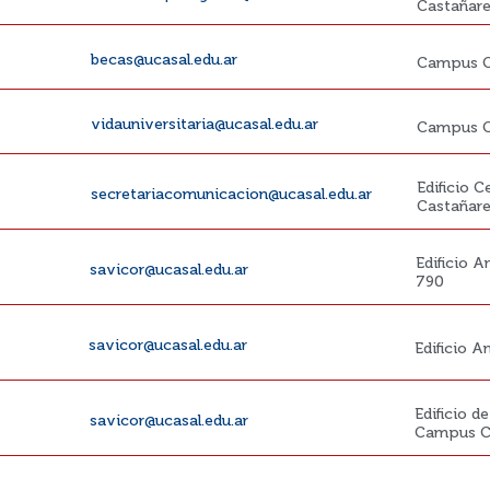
Castañar
becas@ucasal.edu.ar
Campus C
vidauniversitaria@ucasal.edu.ar
Campus C
Edificio 
secretariacomunicacion@ucasal.edu.ar
Castañar
Edificio A
savicor@ucasal.edu.ar
790
savicor@ucasal.edu.ar
Edificio 
Edificio d
savicor@ucasal.edu.ar
Campus C