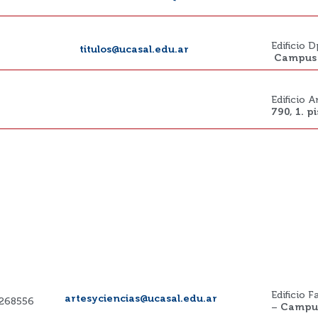
Edificio 
titulos@ucasal.edu.ar
Campus 
Edificio 
790, 1. p
Edificio F
artesyciencias@ucasal.edu.ar
4268556
–
Campus