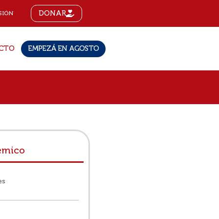
DONAR
SIÓN
CTO
EMPEZÁ EN AGOSTO
émico
es