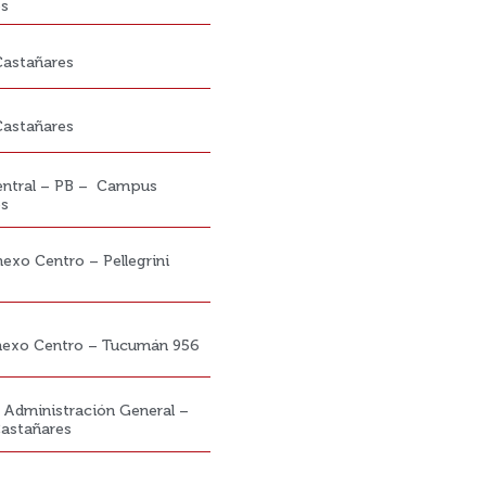
es
astañares
astañares
Central – PB – Campus
es
nexo Centro – Pellegrini
Anexo Centro – Tucumán 956
e Administración General –
astañares