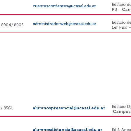
Edificio 
cuentascorrientes@ucasal.edu.ar
PB –
Cam
Edificio 
administradorweb@ucasal.edu.ar
 8904/ 8905
1er Piso 
Edificio 
 / 8561
alumnospresencial@ucasal.edu.ar
Campus 
alumnosdistancia@ucasal.edu.ar
Edif. Ane