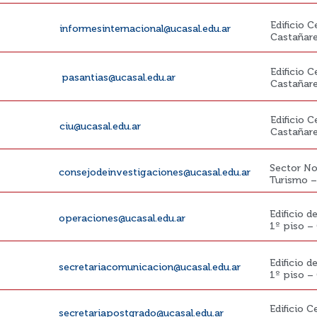
Edificio 
informesinternacional@ucasal.edu.ar
Castañar
Edificio 
pasantias@ucasal.edu.ar
Castañar
Edificio 
ciu@ucasal.edu.ar
Castañar
Sector Nor
consejodeinvestigaciones@ucasal.edu.ar
Turismo 
Edificio 
operaciones@ucasal.edu.ar
1º piso –
Edificio 
secretariacomunicacion@ucasal.edu.ar
1º piso –
Edificio 
secretariapostgrado@ucasal.edu.ar