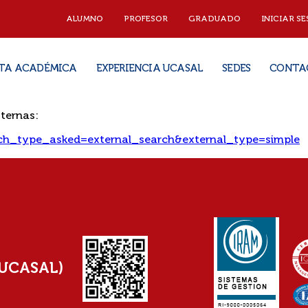
ALUMNO
PROFESOR
GRADUADO
INICIAR SE
TA ACADÉMICA
EXPERIENCIA UCASAL
SEDES
CONTA
ternas:
earch_type_asked=external_search&external_type=simple
(UCASAL)