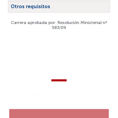
Otros requisitos
Carrera aprobada por: Resolución Ministerial nº
583/09
¡Que tu historia no se
detenga!
¡Construí tu historia!