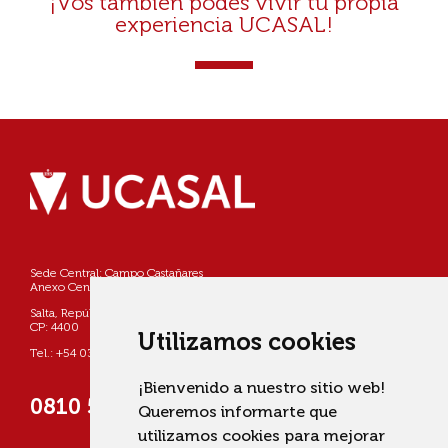
¡Vos también podés vivir tu propia
experiencia UCASAL!
Sede Central: Campo Castañares
Anexo Centro: Pellegrini 790
Salta, República Argentina
CP: 4400
Utilizamos cookies
Tel.: +54 0387 4268800
¡Bienvenido a nuestro sitio web!
0810 555 822725 (UCASAL)
Queremos informarte que
utilizamos cookies para mejorar