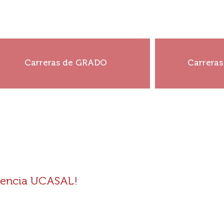
a!
¡Construí tu historia!
¡Const
Carreras de GRADO
Carrera
Ver más
riencia UCASAL!