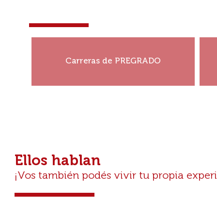
¡Que tu historia no se deteng
¡Construí tu historia!
Carreras de PREGRADO
Ver más
Ellos hablan
¡Vos también podés vivir tu propia expe