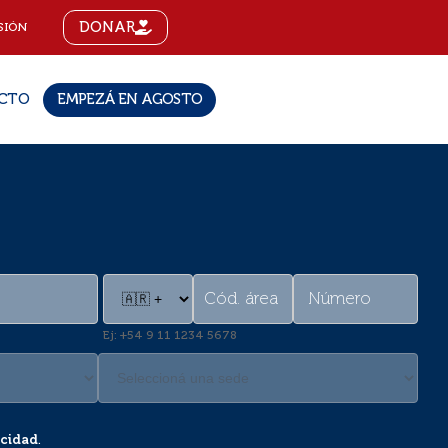
DONAR
SIÓN
CTO
EMPEZÁ EN AGOSTO
Ej: +54 9 11 1234 5678
acidad
.