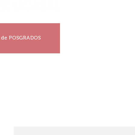
ruí tu historia!
s de POSGRADOS
Ver más