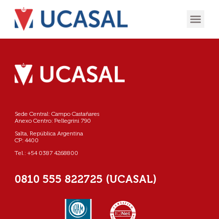
OFERTA
EXPERIENCIA
INGRESÁ EN
Sede Central: Campo Castañares
Anexo Centro: Pellegrini 790
Salta, República Argentina
CP: 4400
Tel.: +54 0387 4268800
0810 555 822725 (UCASAL)