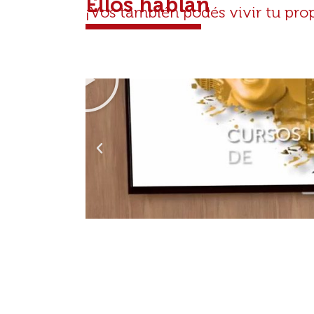
Ellos hablan
¡Vos también podés vivir tu pr
¡Que tu historia no se de