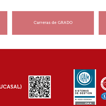
¡Construí tu historia!
Carreras de GRADO
Ver más
(UCASAL)