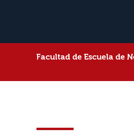
Facultad de Escuela de 
BOOTCAMP: PLANEACI
CON IAG