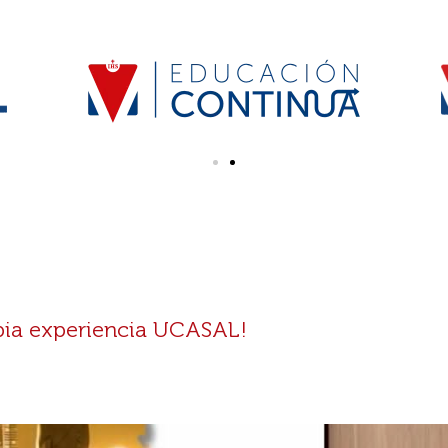
de errores y soluciones.
e Comparación y Texto.
Tema 6: Mejorar la Prod
. Operaciones aritméticas.
– Configuración. Accesos 
as. Referencias Externas.
Gráficos Animados. Planti
as y avanzadas
PowerPoint. Tips. HIPERV
de este documento, crear
básicos. Definición.
correo electrónico.
 y Hora. Funciones de
nes Lógicas. Funciones de
Tema 7: Edición Colabo
mbinados.
– ENLAZAR DATOS: a trav
vínculo. IMPORTAR
DATOS EXTERNOS: desde u
nalizado. Crear
(Power Query). PROTECCIÓN
. Opciones de tabla:
zadas. Operaciones con
opia experiencia UCASAL!
ficos Circulares. Lineal.
nados