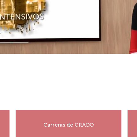
tenga!
¡Construí tu historia!
Carreras de GRADO
Ver más