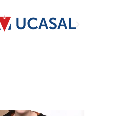
uctividad
Rápidos. Diseño y Paleta de Colores.
llas. Vinculación con Word y
ÍNCULOS: archivo o página web, lugar
 nuevo documento, y dirección de
rativa
és de fórmulas, mediante pegar
n archivo de texto, desde la web
: una celda, una hoja, un libro.