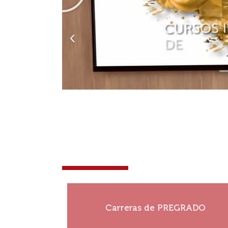
¡Que tu historia no se de
¡Construí tu historia!
Carreras de PREGRADO
Ver más