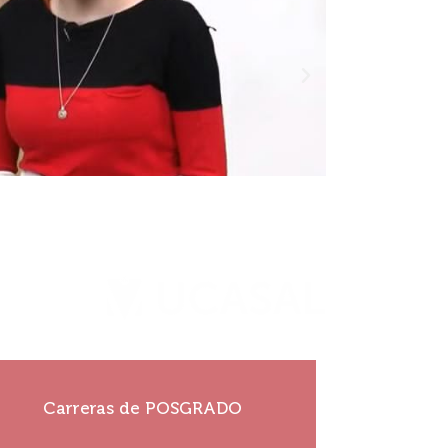
¡Construí tu historia!
Carreras de POSGRADO
Ver más