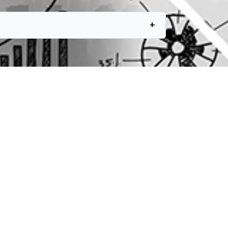
+
as
de una tabla dinámica. Funcionamiento
n y diseño de tabla dinámica.
para trabajar con tablas dinámicas.
reación de gráficos dinámicos.
s dinámicos. Estilo de gráficos.
vanzados. Escenarios.
upervisión de Fórmulas
liminar datos/ filas duplicadas.
ar y Seleccionar: Fórmulas,
dicional, Constantes, Validación de
s. SUPERVISIÓN DE DATOS: Detección
de errores y soluciones.
 Detección de errores. Comprobación