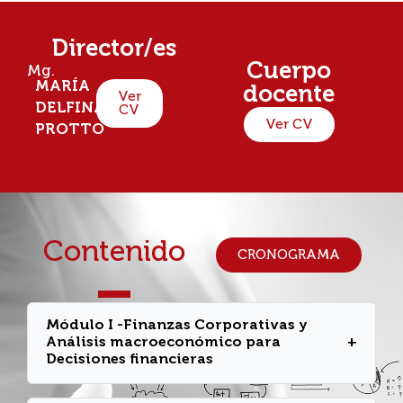
Director/es
Cuerpo
Mg.
MARÍA
docente
Ver
DELFINA
CV
Ver CV
PROTTO
Contenido
CRONOGRAMA
Módulo I -Finanzas Corporativas y
Análisis macroeconómico para
+
Decisiones financieras