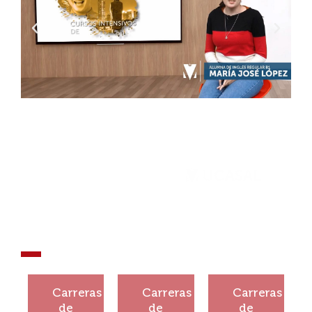
¡Que tu
historia no se
detenga!
¡Construí
¡Construí
¡Construí
tu
tu
tu
Carreras
Carreras
Carreras
historia!
historia!
historia!
de
de
de