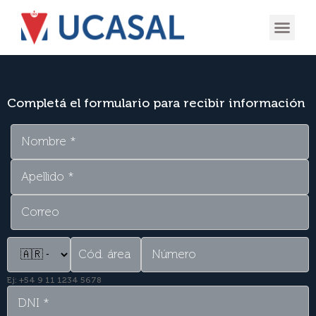
OFERTA
EXPERIENCIA
INGRESÁ EN
Completá el formulario para recibir información
Ej: +54 9 11 1234 5678