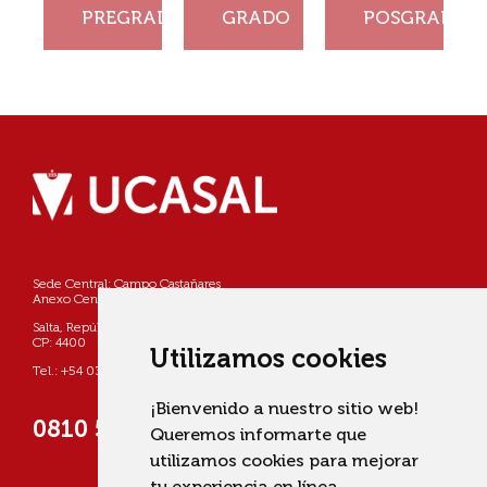
PREGRADO
GRADO
POSGRADO
Ver
Ver
Ver
más
más
más
Sede Central: Campo Castañares
Anexo Centro: Pellegrini 790
Salta, República Argentina
CP: 4400
Utilizamos cookies
Tel.: +54 0387 4268800
¡Bienvenido a nuestro sitio web!
0810 555 822725 (UCASAL)
Queremos informarte que
utilizamos cookies para mejorar