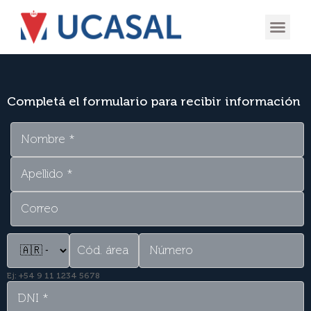
OFERTA
EXPERIENCIA
INGRESÁ EN
Completá el formulario para recibir información
Ej: +54 9 11 1234 5678