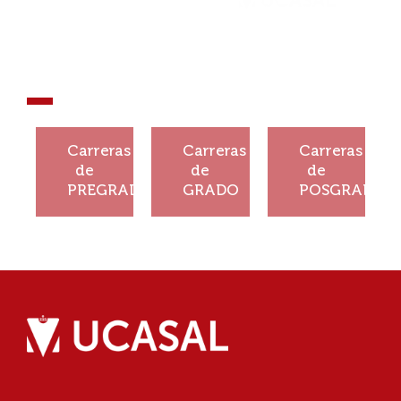
¡Que tu
historia no se
detenga!
¡Construí
¡Construí
¡Construí
tu
tu
tu
Carreras
Carreras
Carreras
historia!
historia!
historia!
de
de
de
PREGRADO
GRADO
POSGRADO
Ver
Ver
Ver
más
más
más