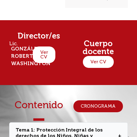
Director/es
Cuerpo
Lic.
GONZÁLEZ,
docente
Ver
ROBERTO
CV
Ver CV
WASHINGTON
Contenido
CRONOGRAMA
Tema 1: Protección Integral de los
derechos de los Niños, Niñas y
+