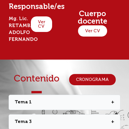
Responsable/es
Cuerpo
Mg. Lic.
docente
Ver
RETAMBAY,
CV
Ver CV
ADOLFO
FERNANDO
Contenido
CRONOGRAMA
Tema 1
+
Tema 3
+
Anatomía y fisiología aplicada al
salvamento acuático