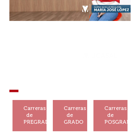
¡Que tu
historia no se
detenga!
¡Construí
¡Construí
¡Construí
tu
tu
tu
Carreras
Carreras
Carreras
historia!
historia!
historia!
de
de
de
PREGRADO
GRADO
POSGRADO
Ver
Ver
Ver
más
más
más