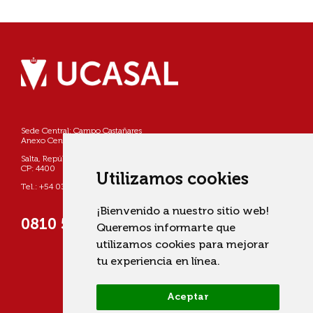
Sede Central: Campo Castañares
Anexo Centro: Pellegrini 790
Salta, República Argentina
CP: 4400
Utilizamos cookies
Tel.: +54 0387 4268800
¡Bienvenido a nuestro sitio web!
0810 555 822725 (UCASAL)
Queremos informarte que
utilizamos cookies para mejorar
tu experiencia en línea.
Aceptar