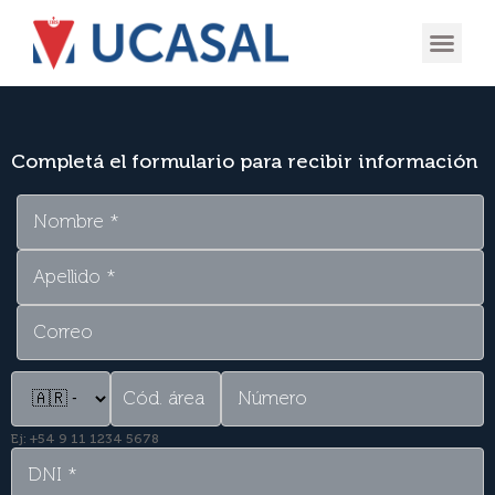
OFERTA
EXPERIENCIA
INGRESÁ EN
Completá el formulario para recibir información
Ej: +54 9 11 1234 5678