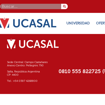
UNIVERSIDAD
OFER
Sede Central: Campo Castañares
Anexo Centro: Pellegrini 790
0810 555 822725 
Salta, República Argentina
CP: 4400
Tel.: +54 0387 4268800