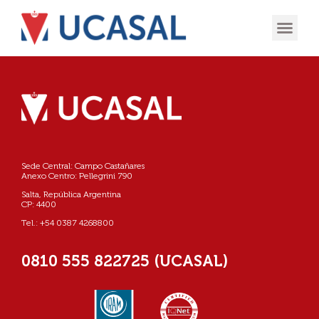
OFERTA
EXPERIENCIA
INGRESÁ EN
Sede Central: Campo Castañares
Anexo Centro: Pellegrini 790
Salta, República Argentina
CP: 4400
Tel.: +54 0387 4268800
0810 555 822725 (UCASAL)