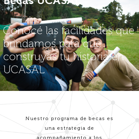
Becas UCASAL
Conocé las facilidades que
brindamos para que
construyas tu historia en
UCASAL
Nuestro programa de becas es
una estrategia de
acompañamiento a los