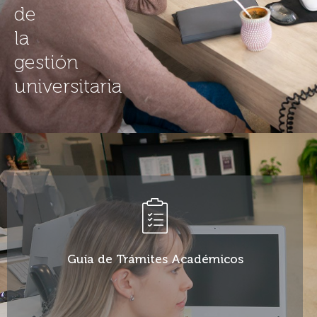
de
la
gestión
universitaria
VER GUÍA DE TRÁMITES
Guía de Trámites Académicos