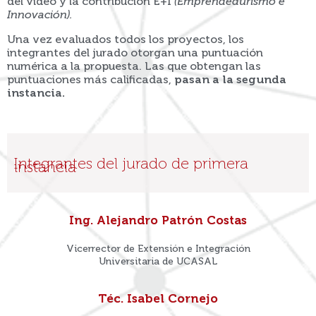
del video y la contribución E+I
(Emprendedurismo e
Innovación).
Una vez evaluados todos los proyectos, los
integrantes del jurado otorgan una puntuación
numérica a la propuesta. Las que obtengan las
puntuaciones más calificadas,
pasan a la segunda
instancia.
Integrantes del jurado de primera
instancia
Ing. Alejandro Patrón Costas
Vicerrector de Extensión e Integración
Universitaria de UCASAL
Téc. Isabel Cornejo