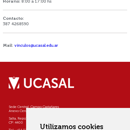
Horario:
8:00 a 17:00 hs
Contacto:
387 4268590
Mail:
vinculos@ucasal.edu.ar
Sede Central: Campo Castañares
Anexo Centro: Pellegrini 790
Salta, República Argentina
CP: 4400
Utilizamos cookies