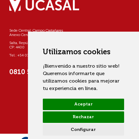
Sede Central: Campo Castañares
Anexo Centro: Pellegrini 790
Salta, República Argentina
CP: 4400
Utilizamos cookies
Tel.: +54 0387 4268800
¡Bienvenido a nuestro sitio web!
0810 555 822725 (UCASAL)
Queremos informarte que
utilizamos cookies para mejorar
tu experiencia en línea.
Aceptar
Rechazar
Configurar