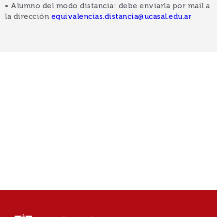
• Alumno del modo distancia: debe enviarla por mail a
la dirección
equivalencias.distancia@ucasal.edu.ar
El otorgamiento de equivalencias se rige según el
reglamento de la institución. La Universidad
Católica de Salta se reserva el derecho sobre el
otorgamiento de las materias solicitadas a ser
aprobadas por equivalencias de estudios, sujeto a
la revisión de la documentación presentada y a la
vigencia de las materias rendidas.