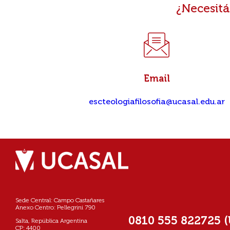
¿Necesitá
Email
escteologiafilosofia@ucasal.edu.ar
Sede Central: Campo Castañares
Anexo Centro: Pellegrini 790
0810 555 822725 
Salta, República Argentina
CP: 4400