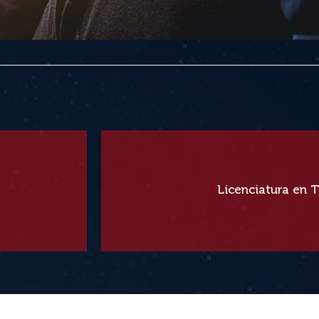
¡Construí tu hist
Licenciatura en 
Ver más