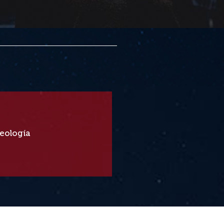
oria!
Teología