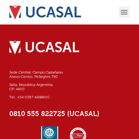
OFERTA
EXPERIENCIA
INGRESÁ EN
Sede Central: Campo Castañares
Anexo Centro: Pellegrini 790
Salta, República Argentina
CP: 4400
Tel.: +54 0387 4268800
0810 555 822725 (UCASAL)