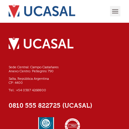
OFERTA
EXPERIENCIA
INGRESÁ EN
Sede Central: Campo Castañares
Anexo Centro: Pellegrini 790
Salta, República Argentina
CP: 4400
Tel.: +54 0387 4268800
0810 555 822725 (UCASAL)