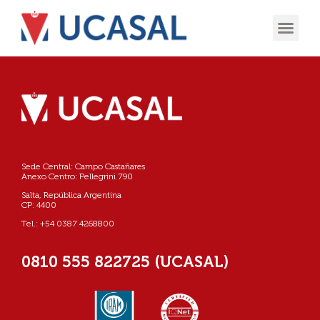
OFERTA
EXPERIENCIA
INGRESÁ EN
Sede Central: Campo Castañares
Anexo Centro: Pellegrini 790
Salta, República Argentina
CP: 4400
Tel.: +54 0387 4268800
0810 555 822725 (UCASAL)