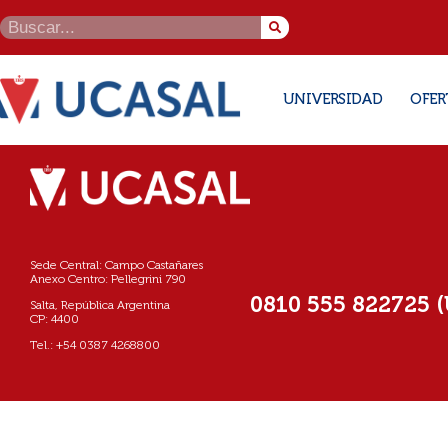
UNIVERSIDAD
OFER
Sede Central: Campo Castañares
Anexo Centro: Pellegrini 790
0810 555 822725 
Salta, República Argentina
CP: 4400
Tel.: +54 0387 4268800