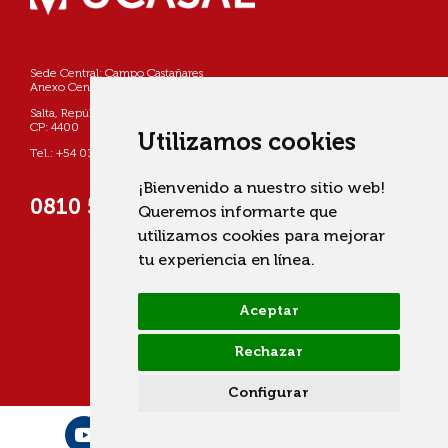
Sede Central: Campo Castañares
Anexo Centro: Pellegrini 790
Salta, República Argentina
CP: 4400
Utilizamos cookies
Tel.: +54 0387 4268800
¡Bienvenido a nuestro sitio web!
0810 555 822725 (UCASAL)
Queremos informarte que
utilizamos cookies para mejorar
tu experiencia en línea.
Aceptar
Rechazar
Configurar