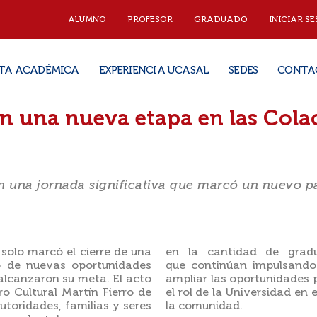
ALUMNO
PROFESOR
GRADUADO
INICIAR SE
TA ACADÉMICA
EXPERIENCIA UCASAL
SEDES
CONTA
on una nueva etapa en las Cola
en una jornada significativa que marcó un nuevo p
solo marcó el cierre de una
en la cantidad de grad
o de nuevas oportunidades
que continúan impulsando
alcanzaron su meta. El acto
ampliar las oportunidades 
o Cultural Martín Fierro de
el rol de la Universidad en 
toridades, familias y seres
la comunidad.