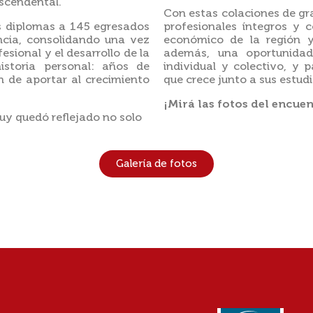
scendental.
Con estas colaciones de g
s diplomas a 145 egresados
profesionales íntegros y 
ncia, consolidando una vez
económico de la región y
ional y el desarrollo de la
además, una oportunidad
istoria personal: años de
individual y colectivo, y 
n de aportar al crecimiento
que crece junto a sus estud
¡Mirá las fotos del encue
juy quedó reflejado no solo
Galería de fotos