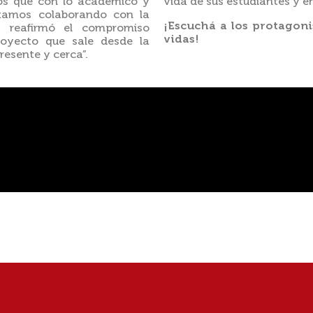
mos que con lo académico y
vida de sus estudiantes y en
stamos colaborando con la
¡Escuchá a los protagon
, reafirmó el compromiso
vidas!
royecto que sale desde la
esente y cerca”.