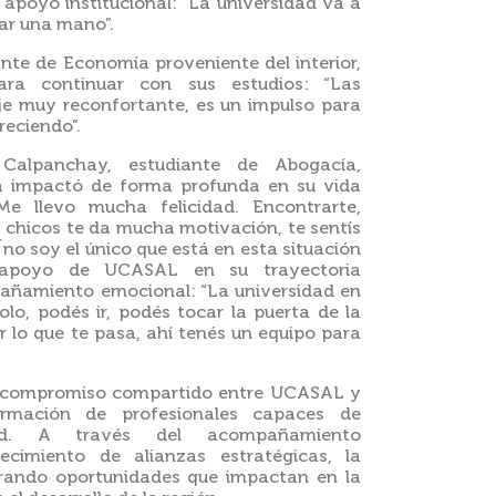
 apoyo institucional: “La universidad va a
ar una mano”.
nte de Economía proveniente del interior,
ara continuar con sus estudios: “Las
e muy reconfortante, es un impulso para
reciendo”.
Calpanchay, estudiante de Abogacía,
 impactó de forma profunda en su vida
e llevo mucha felicidad. Encontrarte,
s chicos te da mucha motivación, te sentís
no soy el único que está en esta situación
 apoyo de UCASAL en su trayectoria
añamiento emocional: “La universidad en
o, podés ir, podés tocar la puerta de la
r lo que te pasa, ahí tenés un equipo para
el compromiso compartido entre UCASAL y
mación de profesionales capaces de
dad. A través del acompañamiento
lecimiento de alianzas estratégicas, la
erando oportunidades que impactan en la