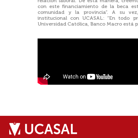
relación laboral. De esta manera, cree
con este financiamiento de la beca e
comunidad y la provincia”. A su vez
institucional con UCASAL: “En todo p
Universidad Católica, Banco Macro está pr