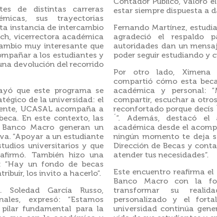
Contador Público, valoró el
tes de distintas carreras
estar siempre dispuesta a d
micas, sus trayectorias
sta instancia de intercambio
Fernando Martínez, estudia
ich, vicerrectora académica
agradeció el respaldo p
cambio muy interesante que
autoridades dan un mensaj
ompañar a los estudiantes y
poder seguir estudiando y c
una devolución del recorrido
Por otro lado, Ximena 
compartió cómo esta beca
brayó que este programa se
académica y personal: “M
atégico de la universidad: el
compartir, escuchar a otro
mente, UCASAL acompaña a
reconfortado porque decís ´
beca. En este contexto, las
´”. Además, destacó el
r Banco Macro generan un
académica desde el acomp
va. “Apoyar a un estudiante
ningún momento te deja sol
studios universitarios y que
Dirección de Becas y conta
, afirmó. También hizo una
atender tus necesidades”.
e: “Hay un fondo de becas
Este encuentro reafirma 
buir, los invito a hacerlo”.
Banco Macro con la for
. Soledad García Russo,
transformar su reali
onales, expresó: “Estamos
personalizado y el forta
pilar fundamental para la
universidad continúa gen