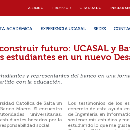
ALUMNO
PROFESOR
GRADUADO
INICIAR SE
TA ACADÉMICA
EXPERIENCIA UCASAL
SEDES
CONTA
 construir futuro: UCASAL y B
s estudiantes en un nuevo De
estudiantes y representantes del banco en una jorn
rtido con la educación.
rsidad Católica de Salta un
Los testimonios de los es
Banco Macro. El encuentro
concreto de esta ayuda en 
ridades universitarias,
de Ingeniería en Informát
 estudiantes becados por la
sostener mis estudios y me 
esponsabilidad social.
estudiando lo que me gusta”