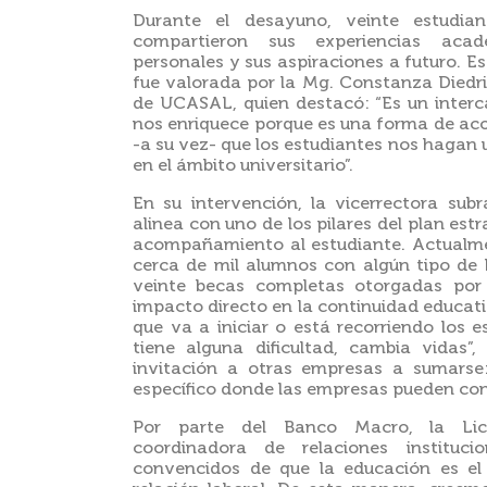
Durante el desayuno, veinte estudian
compartieron sus experiencias acadé
personales y sus aspiraciones a futuro. E
fue valorada por la Mg. Constanza Diedr
de UCASAL, quien destacó: “Es un inter
nos enriquece porque es una forma de ac
-a su vez- que los estudiantes nos hagan 
en el ámbito universitario”.
En su intervención, la vicerrectora su
alinea con uno de los pilares del plan estr
acompañamiento al estudiante. Actual
cerca de mil alumnos con algún tipo de 
veinte becas completas otorgadas po
impacto directo en la continuidad educati
que va a iniciar o está recorriendo los e
tiene alguna dificultad, cambia vidas”
invitación a otras empresas a sumars
específico donde las empresas pueden contri
Por parte del Banco Macro, la Lic
coordinadora de relaciones instituci
convencidos de que la educación es el 