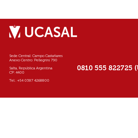
Sede Central: Campo Castañares
Anexo Centro: Pellegrini 790
0810 555 822725 
Salta, República Argentina
CP: 4400
Tel.: +54 0387 4268800