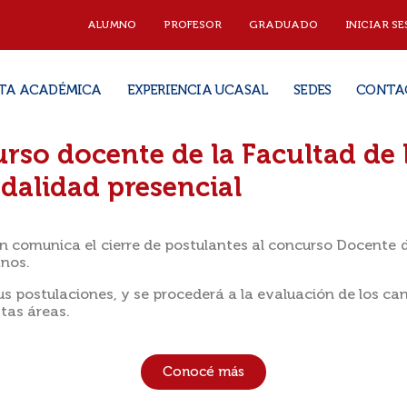
ALUMNO
PROFESOR
GRADUADO
INICIAR SE
TA ACADÉMICA
EXPERIENCIA UCASAL
SEDES
CONTA
urso docente de la Facultad d
dalidad presencial
comunica el cierre de postulantes al concurso Docente de
anos.
s postulaciones, y se procederá a la evaluación de los ca
tas áreas.
Conocé más