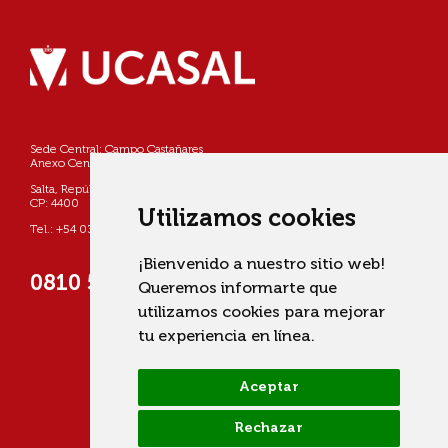
Sede Central: Campo Castañares
Anexo Centro: Pellegrini 790
Salta, República Argentina
CP: 4400
Utilizamos cookies
Tel.: +54 0387 4268800
¡Bienvenido a nuestro sitio web!
0810 555 822725 (UCASAL)
Queremos informarte que
utilizamos cookies para mejorar
tu experiencia en línea.
Aceptar
Rechazar