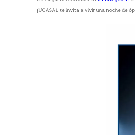
Conseguí tus entradas en
vamos.gob.ar
o 
¡UCASAL te invita a vivir una noche de óp