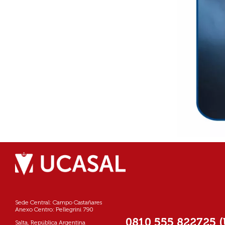
Sede Central: Campo Castañares
Anexo Centro: Pellegrini 790
0810 555 822725 
Salta, República Argentina