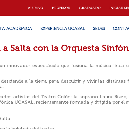
ALUMNO
PROFESOR
GRADUADO
INICIAR SE
TA ACADÉMICA
EXPERIENCIA UCASAL
SEDES
CONTA
 a Salta con la Orquesta Sinf
 un innovador espectáculo que fusiona la música lírica c
 desciende a la tierra para descubrir y vivir las distinta
a.
os artistas del Teatro Colón: la soprano Laura Rizzo, 
fónica UCASAL, recientemente formada y dirigida por el 
Salta.