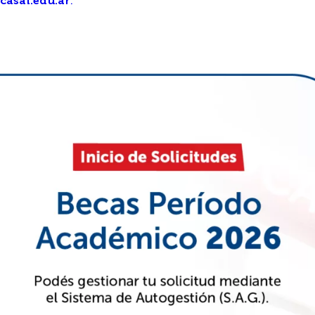
casal.edu.ar
.