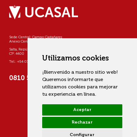
Sede Central: Campo Castañares
Anexo Centro: Pellegrini 790
Salta, República Argentina
CP: 4400
Utilizamos cookies
Tel.: +54 0387 4268800
¡Bienvenido a nuestro sitio web!
0810 555 822725 (UCASAL)
Queremos informarte que
utilizamos cookies para mejorar
tu experiencia en línea.
Aceptar
Rechazar
Configurar