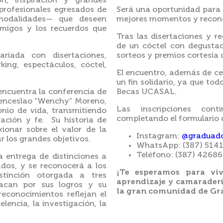
, inspiración y grandes
rofesionales egresados de
Será una oportunidad para c
odalidades— que deseen
mejores momentos y reconoc
amigos y los recuerdos que
Tras las disertaciones y r
de un cóctel con degusta
riada con disertaciones,
sorteos y premios cortesía
ing, espectáculos, cóctel,
El encuentro, además de cel
un fin solidario, ya que to
encuentra la conferencia de
Becas UCASAL.
Wenceslao “Wenchy” Moreno,
Las inscripciones cont
onio de vida, transmitiendo
completando el formulario di
ación y fe. Su historia de
xionar sobre el valor de la
Instagram:
@graduado
ar los grandes objetivos.
WhatsApp: (387) 514
Teléfono: (387) 4268
a entrega de distinciones a
dos, y se reconocerá a los
¡Te esperamos para viv
stinción otorgada a tres
aprendizaje y camaraderí
acan por sus logros y su
la gran comunidad de G
reconocimientos reflejan el
encia, la investigación, la