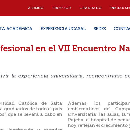
ALUMNO
PROFESOR
GRADUADO
INICIAR SE
TA ACADÉMICA
EXPERIENCIA UCASAL
SEDES
CONTA
fesional en el VII Encuentro N
ivir la experiencia universitaria, reencontrarse
rsidad Católica de Salta
Además, los participa
 a graduados de todo el país
emblemáticos
del Camp
s”, que se llevará a cabo en
universitaria: las aulas, la
Pajcha, el hospital de peq
hoy reflejan el crecimiento 