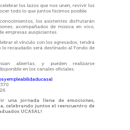
elebrar los lazos que nos unen, revivir los
er todo lo que juntos hicimos posible.
econocimientos, los asistentes disfrutarán
ciones, acompañados de música en vivo,
 de empresas auspiciantes.
ebrar el vínculo con los egresados, tendrá
do lo recaudado será destinado al Fondo de
inúan abiertas, y pueden realizarse
sponible en los canales oficiales.
syempleabilidaducasal
1370
626
ir una jornada llena de emociones,
a, celebrando juntos el reencuentro de
raduados UCASAL!