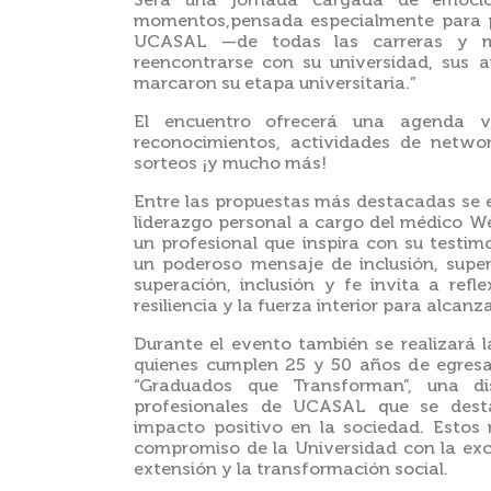
Será una jornada cargada de emoción
momentos,pensada especialmente para p
UCASAL —de todas las carreras y m
reencontrarse con su universidad, sus 
marcaron su etapa universitaria.”
El encuentro ofrecerá una agenda va
reconocimientos, actividades de network
sorteos ¡y mucho más!
Entre las propuestas más destacadas se 
liderazgo personal a cargo del médico 
un profesional que inspira con su testim
un poderoso mensaje de inclusión, super
superación, inclusión y fe invita a refle
resiliencia y la fuerza interior para alcanz
Durante el evento también se realizará l
quienes cumplen 25 y 50 años de egresa
“Graduados que Transforman”, una di
profesionales de UCASAL que se dest
impacto positivo en la sociedad. Estos 
compromiso de la Universidad con la excel
extensión y la transformación social.