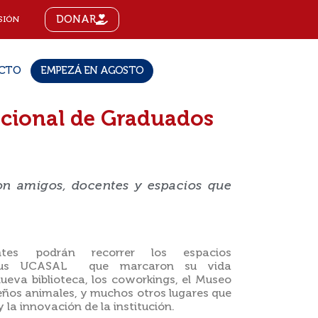
DONAR
SIÓN
CTO
EMPEZÁ EN AGOSTO
acional de Graduados
 con amigos, docentes y espacios que
ntes podrán recorrer los espacios
us UCASAL que marcaron su vida
 nueva biblioteca, los coworkings, el Museo
ueños animales, y muchos otros lugares que
y la innovación de la institución.