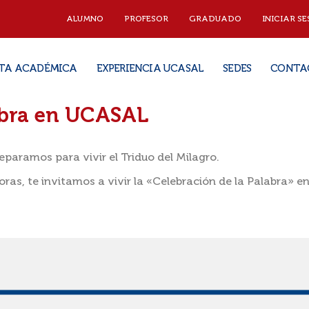
ALUMNO
PROFESOR
GRADUADO
INICIAR SE
TA ACADÉMICA
EXPERIENCIA UCASAL
SEDES
CONTA
abra en UCASAL
eparamos para vivir el Triduo del Milagro.
ras, te invitamos a vivir la «Celebración de la Palabra» en