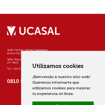
Sede Central: Campo Castañares
Anexo Centro: Pellegrini 790
Salta, República Argentina
CP: 4400
Utilizamos cookies
Tel.: +54 0387 4268800
¡Bienvenido a nuestro sitio web!
0810 555 822725 (UCASAL)
Queremos informarte que
utilizamos cookies para mejorar
tu experiencia en línea.