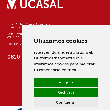
Sede Central: Campo Castañares
Anexo Centro: Pellegrini 790
Salta, República Argentina
CP: 4400
Utilizamos cookies
Tel.: +54 0387 4268800
¡Bienvenido a nuestro sitio web!
0810 555 822725 (UCASAL)
Queremos informarte que
utilizamos cookies para mejorar
tu experiencia en línea.
Aceptar
Rechazar
Configurar