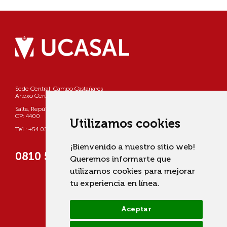
Sede Central: Campo Castañares
Anexo Centro: Pellegrini 790
Salta, República Argentina
CP: 4400
Utilizamos cookies
Tel.: +54 0387 4268800
¡Bienvenido a nuestro sitio web!
0810 555 822725 (UCASAL)
Queremos informarte que
utilizamos cookies para mejorar
tu experiencia en línea.
Aceptar