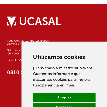
Sede Central: Campo Castañares
Anexo Centro: Pellegrini 790
Salta, República Argentina
CP: 4400
Utilizamos cookies
Tel.: +54 0387 4268800
¡Bienvenido a nuestro sitio web!
0810 555 822725 (UCASAL)
Queremos informarte que
utilizamos cookies para mejorar
tu experiencia en línea.
Aceptar