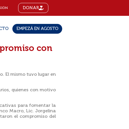
DONAR
SIÓN
CTO
EMPEZÁ EN AGOSTO
mpromiso con
o. El mismo tuvo lugar en
arios, quienes con motivo
ucativas para fomentar la
nco Macro, Lic. Jorgelina
altaron el compromiso del