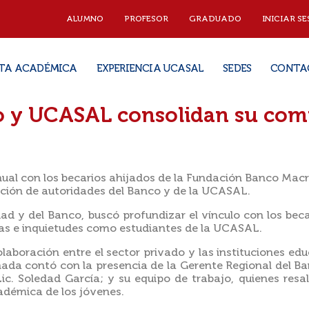
ALUMNO
PROFESOR
GRADUADO
INICIAR SE
TA ACADÉMICA
EXPERIENCIA UCASAL
SEDES
CONTA
o y UCASAL consolidan su co
anual con los becarios ahijados de la Fundación Banco Macr
ación de autoridades del Banco y de la UCASAL.
idad y del Banco, buscó profundizar el vínculo con los bec
as e inquietudes como estudiantes de la UCASAL.
olaboración entre el sector privado y las instituciones ed
rnada contó con la presencia de la Gerente Regional del Ba
Lic. Soledad García; y su equipo de trabajo, quienes res
adémica de los jóvenes.