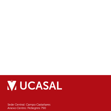
Sede Central: Campo Castañares
Anexo Centro: Pellegrini 790