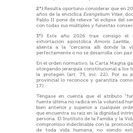
2°)
Resulta oportuno considerar que en 2
años de la encíclica
Evangelium Vitae
, do
Pablo II pone de relieve “el eclipse del s
con todas sus múltiples y funestas consecu
3°)
Este año 2026 trae consigo el d
exhortación apostólica
Amoris Laetitia
,
alienta a la “cercanía allí donde la v
perfectamente o no se desarrolla con paz 
En el orden normativo, la Carta Magna gar
otorgando jerarquía constitucional a los 
la protegen (art. 75, inc. 22). Por su 
provincial lo reconoce y garantiza como
17).
Téngase en cuenta que el atributo “fu
fuente última no radica en la voluntad hu
bien anterior y superior a cualquier orde
que encuentra su raíz en la dignidad intrí
persona.
El Instituto de la Familia y la Vi
compromiso indeclinable con la promoción
de toda vida humana, no siendo esta