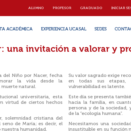
ALUMNO
PROFESOR
GRADUADO
INICIAR SE
TA ACADÉMICA
EXPERIENCIA UCASAL
SEDES
CONTA
: una invitación a valorar y pr
a del Niño por Nacer, fecha
Su valor sagrado exige rec
emorar la vida desde la
en todas sus etapas, 
 muerte natural.
vulnerabilidad es latente.
ucional universitaria, esta
Este día se presenta tambi
en virtud de ciertos hechos
hacia la familia, en cuant
persona y de la sociedad, 
de la “ecología humana”.
, solemnidad cristiana del
 seno de María; es decir, el
Necesitamos una sociedad
ó nuestra humanidad.
insustituible en su función 