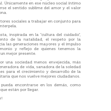
tal. Únicamente en ese núcleo social íntimo
e el sentido sublime del amor y el valor
ona.
ctores sociales a trabajar en conjunto para
interpela.
ta, inspirada en la “cultura del cuidado”,
ento de la natalidad, el respeto por la
cia las generaciones mayores y el impulso
imonio y reflejo de quienes tenemos la
 un mejor presente.
or una sociedad menos envejecida, más
eneradora de vida, sanadora de la soledad
s para el crecimiento y desarrollo de la
taria que nos vuelve mejores ciudadanos.
a pueda encontrarse en los demás, como
que están por llegar.
r!