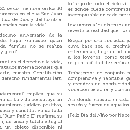
lo largo de todo el ciclo vi
025 se conmemoraron los 30
es donde puede comprenders
cumento en el que San Juan
incomparable de cada pers
entido de Dios y del hombre,
encias para la vida”.
Invitamos a los distintos a
revertir la realidad que nos 
écimo aniversario de la
 del Papa Francisco, quien
Bregar por una sociedad jus
ida familiar no se realiza
cuya base sea el crecimi
y gozo”.
enfermedad, la gratitud ha
a los jóvenes, como test
antiza el derecho a la vida,
responsabilidad de sembrar
tratados internacionales que
parte, nuestra Constitución
Trabajemos en conjunto p
 derecho fundamental (art.
comprensiva y habitable; g
y creadora de oportunidade
vocación personal y comuni
ndamental” implica que su
mana. La vida constituye un
Allí donde nuestra mirad
namiento jurídico positivo,
sostén y fuerza de aquellos 
nseca y constitutiva de toda
¡Feliz Día del Niño por Nace
da “Juan Pablo II” reafirma su
, defensa y tutela integral
 un objeto disponible ni