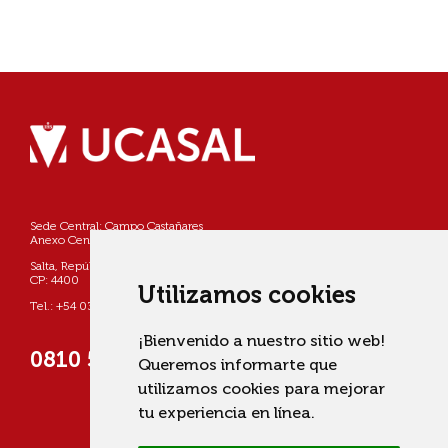
Sede Central: Campo Castañares
Anexo Centro: Pellegrini 790
Salta, República Argentina
CP: 4400
Utilizamos cookies
Tel.: +54 0387 4268800
¡Bienvenido a nuestro sitio web!
0810 555 822725 (UCASAL)
Queremos informarte que
utilizamos cookies para mejorar
tu experiencia en línea.