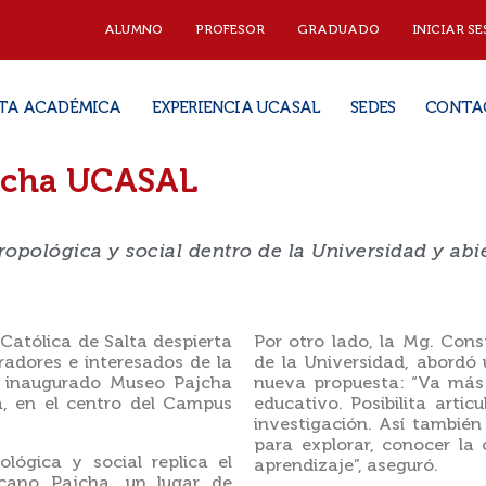
ALUMNO
PROFESOR
GRADUADO
INICIAR SE
TA ACADÉMICA
EXPERIENCIA UCASAL
SEDES
CONTA
ajcha UCASAL
ntropológica y social dentro de la Universidad y abi
Católica de Salta despierta
Por otro lado, la Mg. Con
radores e interesados de la
de la Universidad, abordó 
én inaugurado Museo Pajcha
nueva propuesta: “Va más a
ca, en el centro del Campus
educativo. Posibilita arti
investigación. Así tambié
para explorar, conocer la 
pológica y social replica el
aprendizaje”, aseguró.
cano Pajcha, un lugar de