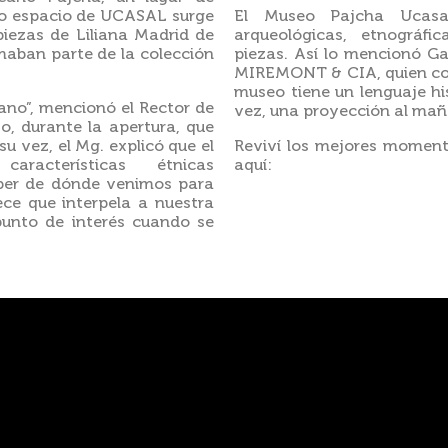
evo espacio de UCASAL surge
El Museo Pajcha Ucasa
piezas de Liliana Madrid de
arqueológicas, etnográfic
maban parte de la colección
piezas. Así lo mencionó G
MIREMONT & CIA, quien cons
museo tiene un lenguaje his
mano”, mencionó el Rector de
vez, una proyección al mañ
jo, durante la apertura, que
su vez, el Mg. explicó que el
Reviví los mejores moment
acterísticas étnicas
aquí:
aber de dónde venimos para
ce que interpela a nuestra
unto de interés cuando se