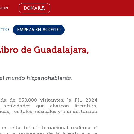
DONAR
SIÓN
CTO
EMPEZÁ EN AGOSTO
Libro de Guadalajara,
del mundo hispanohablante.
da de 850.000 visitantes, la FIL 2024
ctividades que abarcan literatura,
ticas, recitales musicales y una destacada
n esta feria internacional reafirma el
n la promoción de la literatura y la