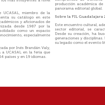
los más influyentes a nivel
producción académica de ca
panorama editorial global.
 de UCASAL, miembro de la
Sobre la FIL Guadalajara
senta su catálogo en este
académicos y aficionados de
Este encuentro cultural, ad
anizada desde 1987 por la
sector editorial, se carac
nsolidado como un espacio
Desde su creación, ha bus
 conocimiento, especialmente
generaciones y disciplinas.
su legado como el evento li
ada por Inés Brandán Valy,
ta a UCASAL en la feria que
4 países y en 19 idiomas.