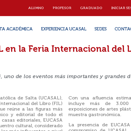
ALUMNO
PROFESOR
GRADUADO
INICIAR SE
TA ACADÉMICA
EXPERIENCIA UCASAL
SEDES
CONTA
 en la Feria Internacional del 
4, uno de los eventos más importantes y grandes 
Católica de Salta (UCASAL),
Con una afluencia estima
Internacional del Libro (FIL)
incluye más de 3.000 a
ue reúne a las figuras más
exposiciones de artes plás
ico y editorial de todo el
muestra gastronómica.
 casas editoriales, EUCASA
La presencia de EUCASA e
uentro cultural, considerado
compromiso de UCASAL co