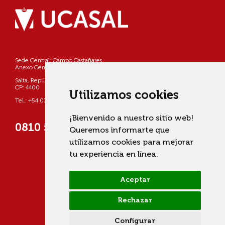
Sede Central: Campo Castañares
Anexo Centro: Pellegrini 790
Salta, República Argentina
CP: 4400
Utilizamos cookies
Tel.: +54 0387 4268800
¡Bienvenido a nuestro sitio web!
0810 555 822725 (UCASAL)
Queremos informarte que
utilizamos cookies para mejorar
tu experiencia en línea.
Aceptar
Rechazar
Configurar