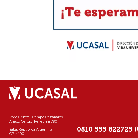
Sede Central: Campo Castañares
Anexo Centro: Pellegrini 790
0810 555 822725 
Salta, República Argentina
CP: 4400