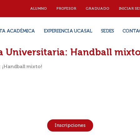
ALUMNO
PROFESOR
GRADUADO
INICIAR SE
TA ACADÉMICA
EXPERIENCIA UCASAL
SEDES
CONTA
 Universitaria: Handball mixt
 ¡Handball mixto!
Inscripciones