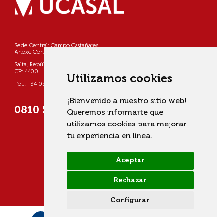
Sede Central: Campo Castañares
Anexo Centro: Pellegrini 790
Salta, República Argentina
CP: 4400
Utilizamos cookies
Tel.: +54 0387 4268800
¡Bienvenido a nuestro sitio web!
0810 555 822725 (UCASAL)
Queremos informarte que
utilizamos cookies para mejorar
tu experiencia en línea.
Aceptar
Rechazar
Configurar