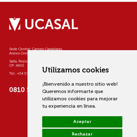
Sede Central: Campo Castañares
Anexo Centro: Pellegrini 790
Salta, República Argentina
CP: 4400
Utilizamos cookies
Tel.: +54 0387 4268800
¡Bienvenido a nuestro sitio web!
0810 555 822725 (UCASAL)
Queremos informarte que
utilizamos cookies para mejorar
tu experiencia en línea.
Aceptar
Rechazar