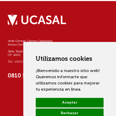
Sede Central: Campo Castañares
Anexo Centro: Pellegrini 790
Salta, República Argentina
CP: 4400
Utilizamos cookies
Tel.: +54 0387 4268800
¡Bienvenido a nuestro sitio web!
0810 555 822725 (UCASAL)
Queremos informarte que
utilizamos cookies para mejorar
tu experiencia en línea.
Aceptar
Rechazar