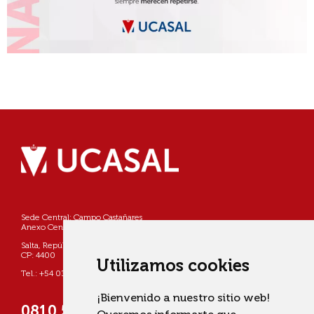
Sede Central: Campo Castañares
Anexo Centro: Pellegrini 790
Salta, República Argentina
CP: 4400
Utilizamos cookies
Tel.: +54 0387 4268800
¡Bienvenido a nuestro sitio web!
0810 555 822725 (UCASAL)