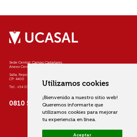
Sede Central: Campo Castañares
Anexo Centro: Pellegrini 790
Salta, República Argentina
CP: 4400
Utilizamos cookies
Tel.: +54 0387 4268800
¡Bienvenido a nuestro sitio web!
0810 555 822725 (UCASAL)
Queremos informarte que
utilizamos cookies para mejorar
tu experiencia en línea.
Aceptar